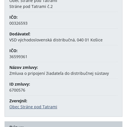
Obec Stráne pod Tatrami
Stráne pod Tatrami č.2
IČO:
00326593
Dodávateľ:
VSD východoslovenská distribučná, 040 01 Košice
IČO:
36599361
Názov zmluvy:
Zmluva o pripojení žiadateľa do distribučnej sústavy
ID zmluvy:
6700576
Zverejnil:
Obec Stráne pod Tatrami