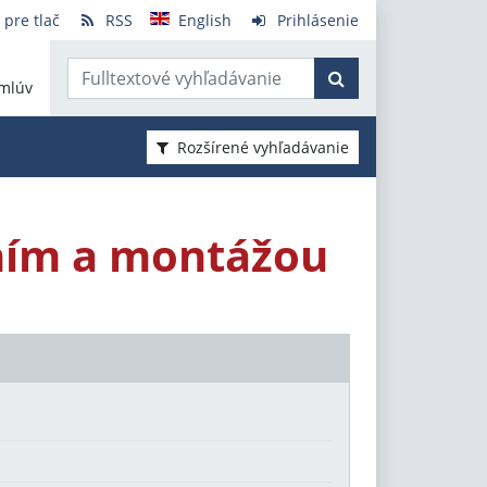
 pre tlač
RSS
English
Prihlásenie
mlúv
Rozšírené vyhľadávanie
ním a montážou