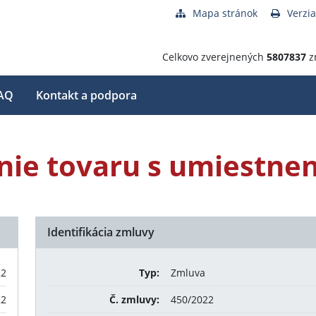
Mapa stránok
Verzia
Celkovo zverejnených
5807837
z
AQ
Kontakt a podpora
nie tovaru s umiestne
Identifikácia zmluvy
22
Typ:
Zmluva
22
Č. zmluvy:
450/2022