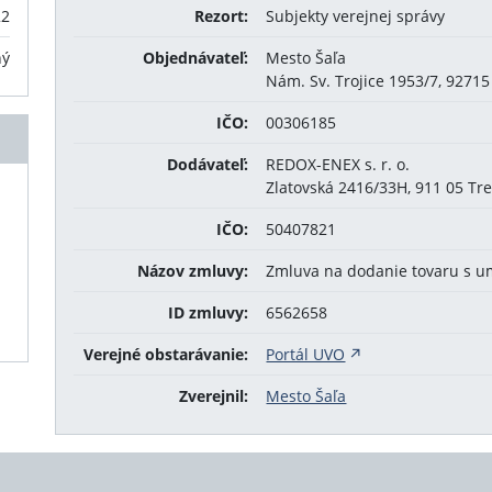
22
Rezort:
Subjekty verejnej správy
ný
Objednávateľ:
Mesto Šaľa
Nám. Sv. Trojice 1953/7, 92715
IČO:
00306185
Dodávateľ:
REDOX-ENEX s. r. o.
Zlatovská 2416/33H, 911 05 Tr
IČO:
50407821
Názov zmluvy:
Zmluva na dodanie tovaru s 
ID zmluvy:
6562658
Verejné obstarávanie:
Portál UVO
Zverejnil:
Mesto Šaľa