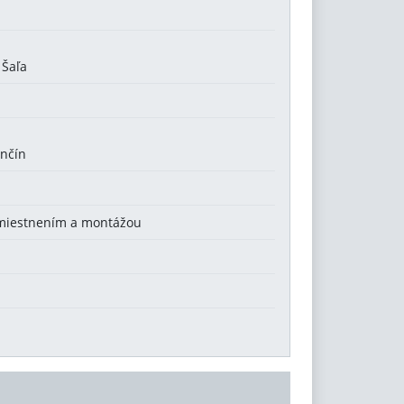
 Šaľa
enčín
umiestnením a montážou