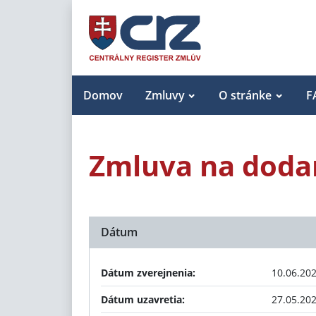
Domov
Zmluvy
O stránke
F
Zmluva na doda
Dátum
Dátum zverejnenia:
10.06.20
Dátum uzavretia:
27.05.20