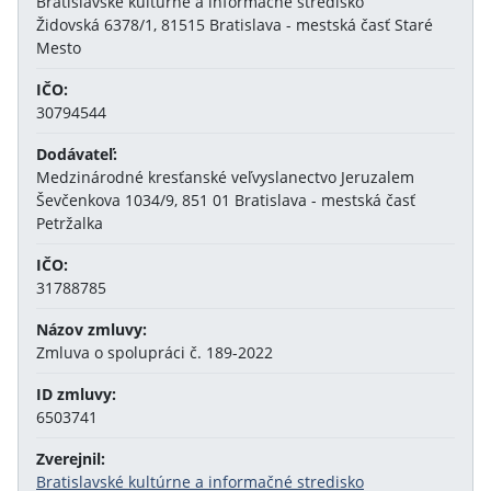
Bratislavské kultúrne a informačné stredisko
Židovská 6378/1, 81515 Bratislava - mestská časť Staré
Mesto
IČO:
30794544
Dodávateľ:
Medzinárodné kresťanské veľvyslanectvo Jeruzalem
Ševčenkova 1034/9, 851 01 Bratislava - mestská časť
Petržalka
IČO:
31788785
Názov zmluvy:
Zmluva o spolupráci č. 189-2022
ID zmluvy:
6503741
Zverejnil:
Bratislavské kultúrne a informačné stredisko