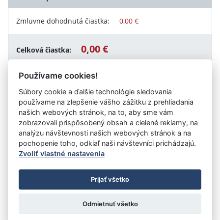
Zmluvne dohodnutá čiastka:
0,00 €
0,00 €
Celková čiastka:
Používame cookies!
Súbory cookie a ďalšie technológie sledovania
Návrat späť
používame na zlepšenie vášho zážitku z prehliadania
našich webových stránok, na to, aby sme vám
zobrazovali prispôsobený obsah a cielené reklamy, na
analýzu návštevnosti našich webových stránok a na
Vystavil:
Bratislavské kultúrne a informačné stredisko
pochopenie toho, odkiaľ naši návštevníci prichádzajú.
Zvoliť vlastné nastavenia
©
Úrad vlády SR
- Všetky práva vyhradené
Prijať všetko
Prehlásenie o prístupnosti
Zmluvy do 31.12.2010
Nastavenia cookies
Odmietnuť všetko
Tvorba stránok
: Aglo Solutions
Redakčný systém
: SysCom