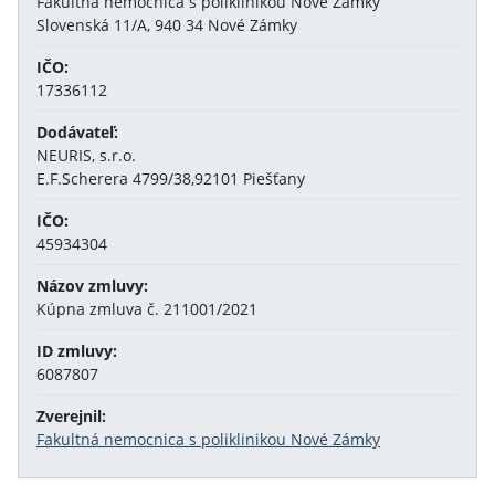
Fakultná nemocnica s poliklinikou Nové Zámky
Slovenská 11/A, 940 34 Nové Zámky
IČO:
17336112
Dodávateľ:
NEURIS, s.r.o.
E.F.Scherera 4799/38,92101 Piešťany
IČO:
45934304
Názov zmluvy:
Kúpna zmluva č. 211001/2021
ID zmluvy:
6087807
Zverejnil:
Fakultná nemocnica s poliklinikou Nové Zámky