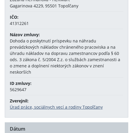
Gagarinova 4229, 95501 Topoľčany
IČO:
41312261
Názov zmluvy:
Dohoda o poskytnutí príspevku na náhradu
prevádzkových nákladov chráneného pracoviska a na
úhradu nákladov na dopravu zamestnancov podľa § 60
ods. 3 zákona č. 5/2004 Z.z. o službách zamestnanosti a
o zmene a doplnení niektorých zákonov v znení
neskorších
ID zmluvy:
5629647
Zverejnil:
Úrad práce, sociálnych vecí a rodiny Topoľčany
Dátum