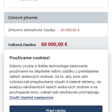
Cenové plnenie
Zmluvne dohodnutá čiastka:
60 000,00 €
60 000,00 €
Celková čiastka:
Používame cookies!
Súbory cookie a ďalšie technológie sledovania
Návrat späť
používame na zlepšenie vášho zážitku z prehliadania
našich webových stránok, na to, aby sme vám
zobrazovali prispôsobený obsah a cielené reklamy, na
analýzu návštevnosti našich webových stránok a na
Vystavil:
Slovenské centrum dizajnu
pochopenie toho, odkiaľ naši návštevníci prichádzajú.
Zvoliť vlastné nastavenia
©
Úrad vlády SR
- Všetky práva vyhradené
Prijať všetko
Prehlásenie o prístupnosti
Zmluvy do 31.12.2010