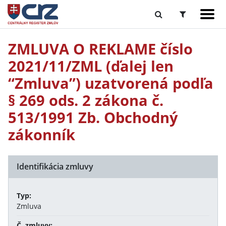
ZMLUVA O REKLAME číslo
2021/11/ZML (ďalej len
“Zmluva”) uzatvorená podľa
§ 269 ods. 2 zákona č.
513/1991 Zb. Obchodný
zákonník
Identifikácia zmluvy
Typ:
Zmluva
Č. zmluvy: