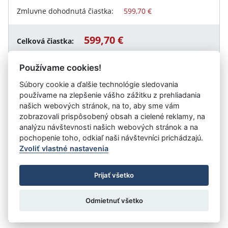
Zmluvne dohodnutá čiastka:
599,70 €
599,70 €
Celková čiastka:
Používame cookies!
Súbory cookie a ďalšie technológie sledovania
Návrat späť
používame na zlepšenie vášho zážitku z prehliadania
našich webových stránok, na to, aby sme vám
zobrazovali prispôsobený obsah a cielené reklamy, na
analýzu návštevnosti našich webových stránok a na
Vystavil:
Poľnonákup TATRY, a.s.
pochopenie toho, odkiaľ naši návštevníci prichádzajú.
Zvoliť vlastné nastavenia
©
Úrad vlády SR
- Všetky práva vyhradené
Prijať všetko
Prehlásenie o prístupnosti
Zmluvy do 31.12.2010
Nastavenia cookies
Odmietnuť všetko
Tvorba stránok
: Aglo Solutions
Redakčný systém
: SysCom