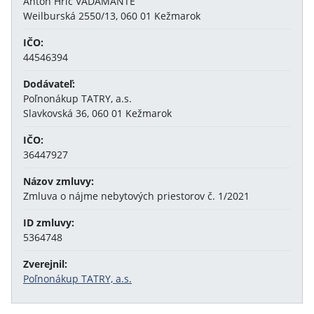
Anton Hric VADAMANTE
Weilburská 2550/13, 060 01 Kežmarok
IČO:
44546394
Dodávateľ:
Poľnonákup TATRY, a.s.
Slavkovská 36, 060 01 Kežmarok
IČO:
36447927
Názov zmluvy:
Zmluva o nájme nebytových priestorov č. 1/2021
ID zmluvy:
5364748
Zverejnil:
Poľnonákup TATRY, a.s.