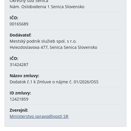
Okresný súd Senica
Nám. Oslobodenia 1 Senica Slovensko
IČO:
00165689
Dodávateľ:
Mestský podnik služieb spol. s r.o.
Hviezdoslavova 477, Senica Senica Slovensko
IČO:
31424287
Názov zmluvy:
Dodatok č.1 k Zmluve o nájme č. 01/2026/OSS
ID zmluvy:
12421859
Zverejnil:
Ministerstvo spravodlivosti SR