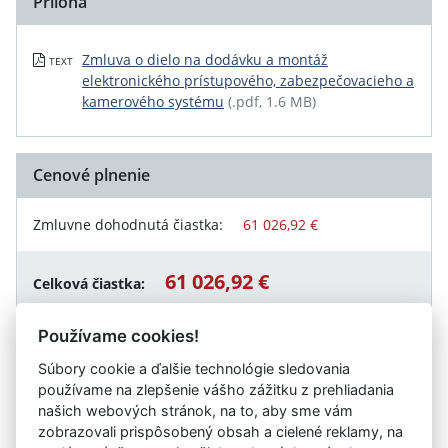
Príloha
Zmluva o dielo na dodávku a montáž
TEXT
elektronického prístupového, zabezpečovacieho a
kamerového systému
(.pdf, 1.6 MB)
Cenové plnenie
Zmluvne dohodnutá čiastka:
61 026,92 €
61 026,92 €
Celková čiastka:
Používame cookies!
Súbory cookie a ďalšie technológie sledovania
Návrat späť
používame na zlepšenie vášho zážitku z prehliadania
našich webových stránok, na to, aby sme vám
zobrazovali prispôsobený obsah a cielené reklamy, na