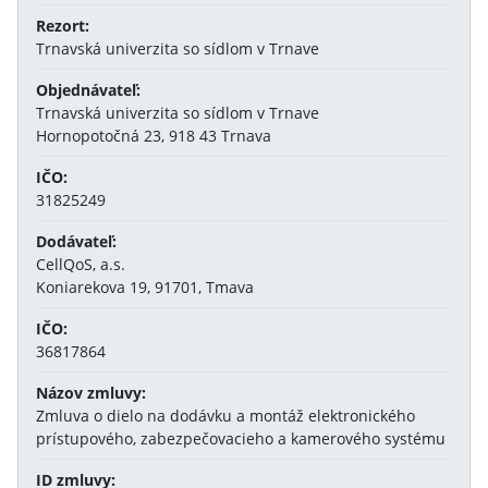
Rezort:
Trnavská univerzita so sídlom v Trnave
Objednávateľ:
Trnavská univerzita so sídlom v Trnave
Hornopotočná 23, 918 43 Trnava
IČO:
31825249
Dodávateľ:
CellQoS, a.s.
Koniarekova 19, 91701, Tmava
IČO:
36817864
Názov zmluvy:
Zmluva o dielo na dodávku a montáž elektronického
prístupového, zabezpečovacieho a kamerového systému
ID zmluvy: