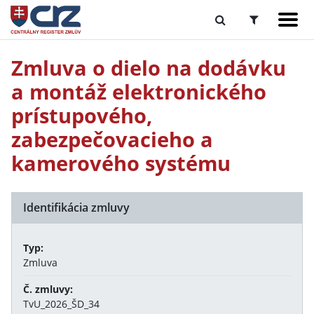
Zmluva o dielo na dodávku
a montáž elektronického
prístupového,
zabezpečovacieho a
kamerového systému
Identifikácia zmluvy
Typ:
Zmluva
Č. zmluvy:
TvU_2026_ŠD_34