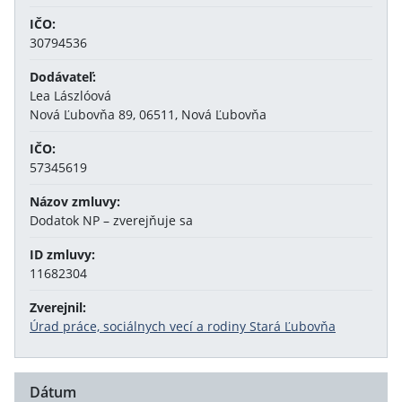
IČO:
30794536
Dodávateľ:
Lea Lászlóová
Nová Ľubovňa 89, 06511, Nová Ľubovňa
IČO:
57345619
Názov zmluvy:
Dodatok NP – zverejňuje sa
ID zmluvy:
11682304
Zverejnil:
Úrad práce, sociálnych vecí a rodiny Stará Ľubovňa
Dátum