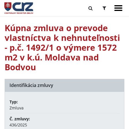
Kúpna zmluva o prevode
vlastníctva k nehnuteľnosti
- p.č. 1492/1 o výmere 1572
m2 v k.ú. Moldava nad
Bodvou
Identifikácia zmluvy
Typ:
Zmluva
Č. zmluvy:
436/2025