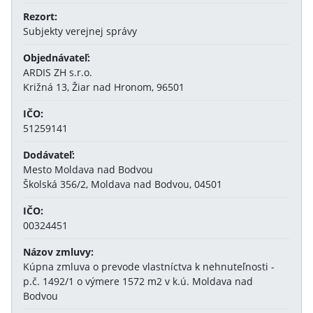
Rezort:
Subjekty verejnej správy
Objednávateľ:
ARDIS ZH s.r.o.
Križná 13, Žiar nad Hronom, 96501
IČO:
51259141
Dodávateľ:
Mesto Moldava nad Bodvou
Školská 356/2, Moldava nad Bodvou, 04501
IČO:
00324451
Názov zmluvy:
Kúpna zmluva o prevode vlastníctva k nehnuteľnosti -
p.č. 1492/1 o výmere 1572 m2 v k.ú. Moldava nad
Bodvou