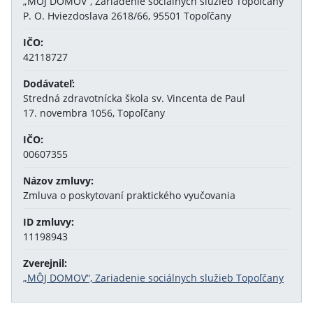
„MÔJ DOMOV“, Zariadenie sociálnych služieb Topoľčany
P. O. Hviezdoslava 2618/66, 95501 Topoľčany
IČO:
42118727
Dodávateľ:
Stredná zdravotnícka škola sv. Vincenta de Paul
17. novembra 1056, Topoľčany
IČO:
00607355
Názov zmluvy:
Zmluva o poskytovaní praktického vyučovania
ID zmluvy:
11198943
Zverejnil:
„MÔJ DOMOV“, Zariadenie sociálnych služieb Topoľčany