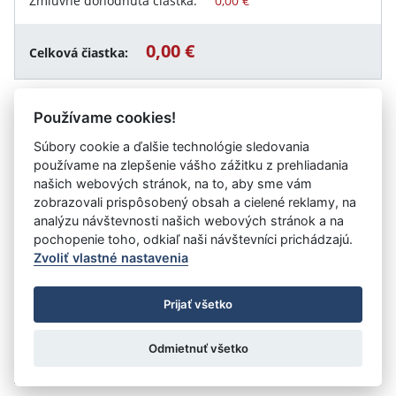
Zmluvne dohodnutá čiastka:
0,00 €
0,00 €
Celková čiastka:
Používame cookies!
Návrat späť
Súbory cookie a ďalšie technológie sledovania
používame na zlepšenie vášho zážitku z prehliadania
našich webových stránok, na to, aby sme vám
zobrazovali prispôsobený obsah a cielené reklamy, na
Vystavil:
„MÔJ DOMOV“, Zariadenie sociálnych služieb
analýzu návštevnosti našich webových stránok a na
Topoľčany
pochopenie toho, odkiaľ naši návštevníci prichádzajú.
Zvoliť vlastné nastavenia
©
Úrad vlády SR
- Všetky práva vyhradené
Prijať všetko
Prehlásenie o prístupnosti
Zmluvy do 31.12.2010
Nastavenia cookies
Odmietnuť všetko
Tvorba stránok
: Aglo Solutions
Redakčný systém
: SysCom