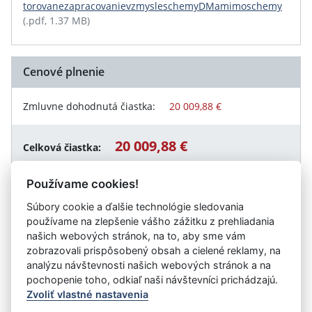
torovanezapracovanievzmysleschemyDMamimoschemy
(.pdf, 1.37 MB)
Cenové plnenie
Zmluvne dohodnutá čiastka:
20 009,88 €
20 009,88 €
Celková čiastka:
Používame cookies!
Súbory cookie a ďalšie technológie sledovania
Návrat späť
používame na zlepšenie vášho zážitku z prehliadania
našich webových stránok, na to, aby sme vám
zobrazovali prispôsobený obsah a cielené reklamy, na
analýzu návštevnosti našich webových stránok a na
Vystavil:
Úrad práce, sociálnych vecí a rodiny Košice
pochopenie toho, odkiaľ naši návštevníci prichádzajú.
Zvoliť vlastné nastavenia