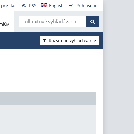
 pre tlač
RSS
English
Prihlásenie
mlúv
Rozšírené vyhľadávanie