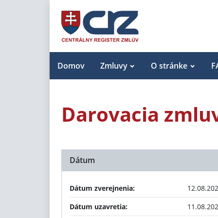
Domov
Zmluvy
O stránke
F
Darovacia zmlu
Dátum
Dátum zverejnenia:
12.08.20
Dátum uzavretia:
11.08.20