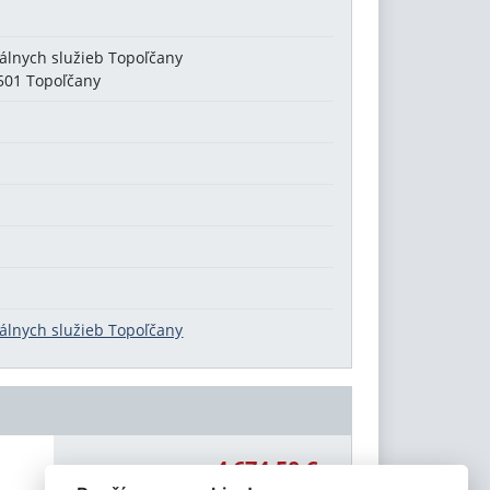
álnych služieb Topoľčany
5501 Topoľčany
álnych služieb Topoľčany
4 674,50 €
Celková čiastka: