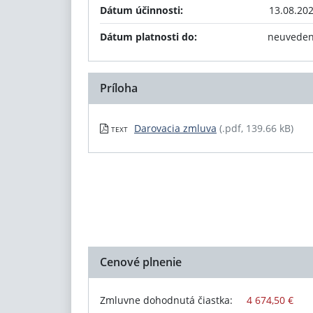
Dátum účinnosti:
13.08.20
Dátum platnosti do:
neuvede
Príloha
Darovacia zmluva
(.pdf, 139.66 kB)
TEXT
Cenové plnenie
Zmluvne dohodnutá čiastka:
4 674,50 €