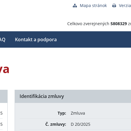
Mapa stránok
Verzia
Celkovo zverejnených
5808329
z
AQ
Kontakt a podpora
va
Identifikácia zmluvy
25
Typ:
Zmluva
25
Č. zmluvy:
D 20/2025