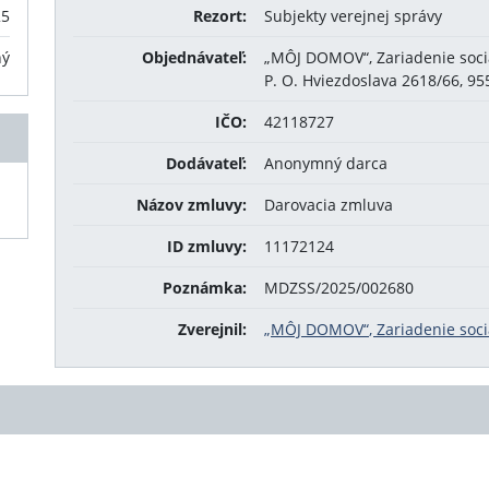
25
Rezort:
Subjekty verejnej správy
ný
Objednávateľ:
„MÔJ DOMOV“, Zariadenie soci
P. O. Hviezdoslava 2618/66, 9
IČO:
42118727
Dodávateľ:
Anonymný darca
Názov zmluvy:
Darovacia zmluva
ID zmluvy:
11172124
Poznámka:
MDZSS/2025/002680
Zverejnil:
„MÔJ DOMOV“, Zariadenie soci