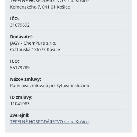
TEPELNÉ HOSPODÁRSTVO s.r.o. Košice
Komenského 7, 041 01 Košice
IČO:
31679692
Dodávateľ:
JAGY - ChemPure s.r.o.
Cottbuská 1367/7 Košice
IČO:
55179789
Názov zmluvy:
Rámcová zmluva o poskytovaní služieb
ID zmluvy:
11041983
Zverejnil:
TEPELNÉ HOSPODÁRSTVO s.r.o. Košice