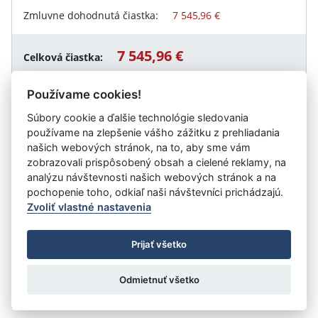
Zmluvne dohodnutá čiastka:
7 545,96 €
7 545,96 €
Celková čiastka:
Používame cookies!
Súbory cookie a ďalšie technológie sledovania
Návrat späť
používame na zlepšenie vášho zážitku z prehliadania
našich webových stránok, na to, aby sme vám
zobrazovali prispôsobený obsah a cielené reklamy, na
analýzu návštevnosti našich webových stránok a na
Vystavil:
TEPELNÉ HOSPODÁRSTVO s.r.o. Košice
pochopenie toho, odkiaľ naši návštevníci prichádzajú.
Zvoliť vlastné nastavenia
©
Úrad vlády SR
- Všetky práva vyhradené
Prijať všetko
Prehlásenie o prístupnosti
Zmluvy do 31.12.2010
Nastavenia cookies
Odmietnuť všetko
Tvorba stránok
: Aglo Solutions
Redakčný systém
: SysCom