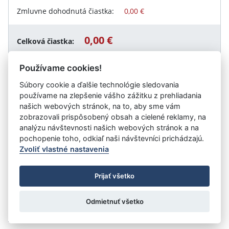
Zmluvne dohodnutá čiastka:
0,00 €
0,00 €
Celková čiastka:
Používame cookies!
Súbory cookie a ďalšie technológie sledovania
Návrat späť
používame na zlepšenie vášho zážitku z prehliadania
našich webových stránok, na to, aby sme vám
zobrazovali prispôsobený obsah a cielené reklamy, na
analýzu návštevnosti našich webových stránok a na
Vystavil:
Obec Spišská Teplica
pochopenie toho, odkiaľ naši návštevníci prichádzajú.
Zvoliť vlastné nastavenia
©
Úrad vlády SR
- Všetky práva vyhradené
Prijať všetko
Prehlásenie o prístupnosti
Zmluvy do 31.12.2010
Nastavenia cookies
Odmietnuť všetko
Tvorba stránok
: Aglo Solutions
Redakčný systém
: SysCom