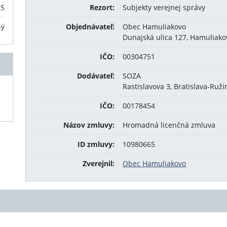
25
Rezort:
Subjekty verejnej správy
ný
Objednávateľ:
Obec Hamuliakovo
Dunajská ulica 127, Hamuliak
IČO:
00304751
Dodávateľ:
SOZA
Rastislavova 3, Bratislava-Ruž
IČO:
00178454
Názov zmluvy:
Hromadná licenčná zmluva
ID zmluvy:
10980665
Zverejnil:
Obec Hamuliakovo