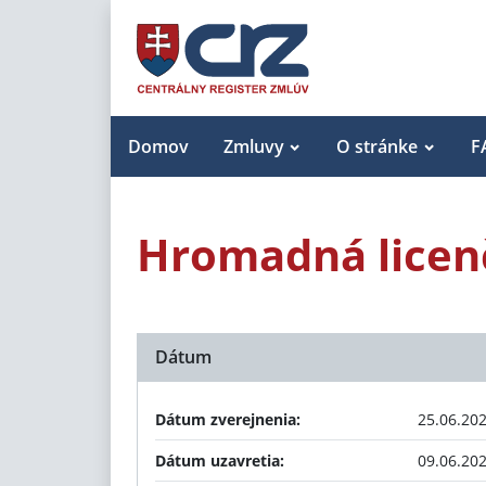
Domov
Zmluvy
O stránke
F
Hromadná licen
Dátum
Dátum zverejnenia:
25.06.20
Dátum uzavretia:
09.06.20