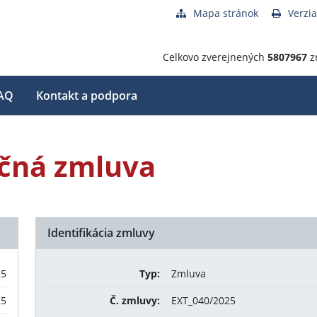
Mapa stránok
Verzia
Celkovo zverejnených
5807967
z
AQ
Kontakt a podpora
čná zmluva
Identifikácia zmluvy
25
Typ:
Zmluva
25
Č. zmluvy:
EXT_040/2025