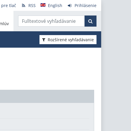
 pre tlač
RSS
English
Prihlásenie
mlúv
Rozšírené vyhľadávanie