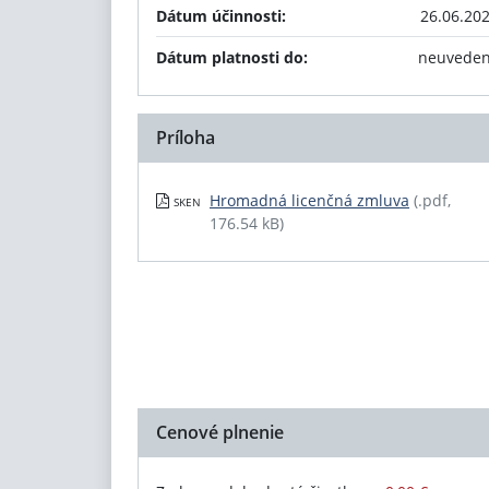
Dátum účinnosti:
26.06.20
Dátum platnosti do:
neuvede
Príloha
Hromadná licenčná zmluva
(.pdf,
SKEN
176.54 kB)
Cenové plnenie