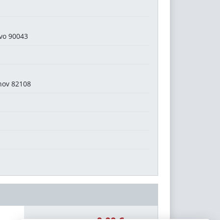
ovo 90043
inov 82108