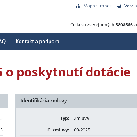
Mapa stránok
Verzia
Celkovo zverejnených
5808566
z
AQ
Kontakt a podpora
5 o poskytnutí dotácie
Identifikácia zmluvy
25
Typ:
Zmluva
25
Č. zmluvy:
69/2025