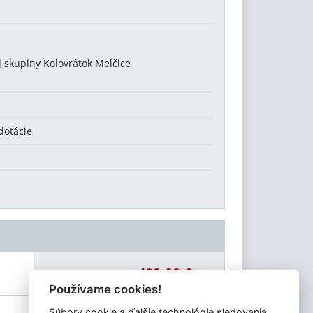
j skupiny Kolovrátok Melčice
dotácie
400,00 €
Celková čiastka:
Používame cookies!
Súbory cookie a ďalšie technológie sledovania