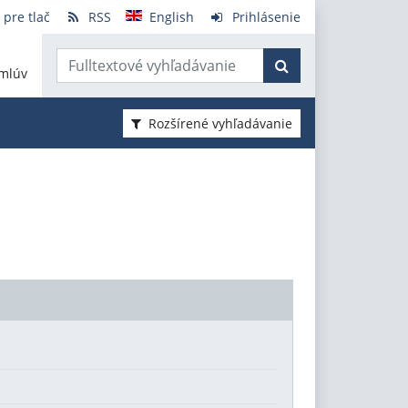
 pre tlač
RSS
English
Prihlásenie
mlúv
Rozšírené vyhľadávanie