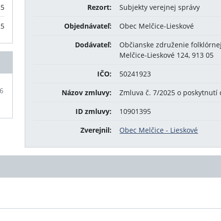
25
Rezort:
Subjekty verejnej správy
25
Objednávateľ:
Obec Melčice-Lieskové
Dodávateľ:
Občianske združenie folklórne
Melčice-Lieskové 124, 913 05
IČO:
50241923
16
Názov zmluvy:
Zmluva č. 7/2025 o poskytnutí 
ID zmluvy:
10901395
Zverejnil:
Obec Melčice - Lieskové