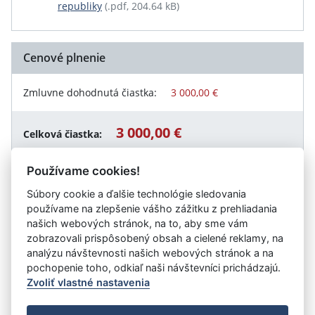
republiky
(.pdf, 204.64 kB)
Cenové plnenie
Zmluvne dohodnutá čiastka:
3 000,00 €
3 000,00 €
Celková čiastka:
Používame cookies!
Súbory cookie a ďalšie technológie sledovania
Návrat späť
používame na zlepšenie vášho zážitku z prehliadania
našich webových stránok, na to, aby sme vám
zobrazovali prispôsobený obsah a cielené reklamy, na
analýzu návštevnosti našich webových stránok a na
Vystavil:
Obec Spišská Teplica
pochopenie toho, odkiaľ naši návštevníci prichádzajú.
Zvoliť vlastné nastavenia
©
Úrad vlády SR
- Všetky práva vyhradené