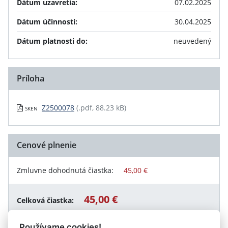
Dátum uzavretia:
07.02.2025
Dátum účinnosti:
30.04.2025
Dátum platnosti do:
neuvedený
Príloha
Z2500078
(.pdf, 88.23 kB)
SKEN
Cenové plnenie
Zmluvne dohodnutá čiastka:
45,00 €
45,00 €
Celková čiastka:
Používame cookies!