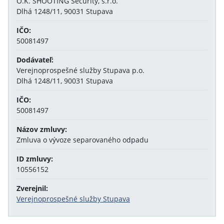
O.K. SHOOTING Security, s.r.o.
Dlhá 1248/11, 90031 Stupava
IČO:
50081497
Dodávateľ:
Verejnoprospešné služby Stupava p.o.
Dlhá 1248/11, 90031 Stupava
IČO:
50081497
Názov zmluvy:
Zmluva o vývoze separovaného odpadu
ID zmluvy:
10556152
Zverejnil:
Verejnoprospešné služby Stupava