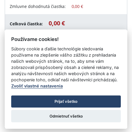
Zmluvne dohodnutá čiastka:
0,00 €
0,00 €
Celková čiastka:
Používame cookies!
Súbory cookie a ďalšie technológie sledovania
Návrat späť
používame na zlepšenie vášho zážitku z prehliadania
našich webových stránok, na to, aby sme vám
zobrazovali prispôsobený obsah a cielené reklamy, na
analýzu návštevnosti našich webových stránok a na
Vystavil:
Verejnoprospešné služby Stupava
pochopenie toho, odkiaľ naši návštevníci prichádzajú.
Zvoliť vlastné nastavenia
©
Úrad vlády SR
- Všetky práva vyhradené
Prijať všetko
Prehlásenie o prístupnosti
Zmluvy do 31.12.2010
Nastavenia cookies
Odmietnuť všetko
Tvorba stránok
: Aglo Solutions
Redakčný systém
: SysCom