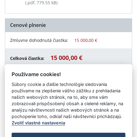
(.pdf, 779.55 kB)
Cenové plnenie
Zmluvne dohodnutá čiastka:
15 000,00 €
15 000,00 €
Celková čiastka:
Používame cookies!
Súbory cookie a ďalšie technológie sledovania
Návrat späť
používame na zlepšenie vášho zážitku z prehliadania
našich webových stránok, na to, aby sme vám
zobrazovali prispôsobený obsah a cielené reklamy, na
analýzu návštevnosti našich webových stránok a na
Vystavil:
Úrad vlády SR
pochopenie toho, odkiaľ naši návštevníci prichádzajú.
Zvoliť vlastné nastavenia
©
Úrad vlády SR
- Všetky práva vyhradené