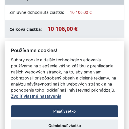
Zmluvne dohodnutá čiastka:
10 106,00 €
10 106,00 €
Celková čiastka:
Používame cookies!
Návrat späť
Súbory cookie a ďalšie technológie sledovania
používame na zlepšenie vášho zážitku z prehliadania
našich webových stránok, na to, aby sme vám
zobrazovali prispôsobený obsah a cielené reklamy, na
Vystavil:
Úrad práce, sociálnych vecí a rodiny Dunajská
analýzu návštevnosti našich webových stránok a na
Streda
pochopenie toho, odkiaľ naši návštevníci prichádzajú.
Zvoliť vlastné nastavenia
©
Úrad vlády SR
- Všetky práva vyhradené
Prijať všetko
Prehlásenie o prístupnosti
Zmluvy do 31.12.2010
Nastavenia cookies
Odmietnuť všetko
Tvorba stránok
: Aglo Solutions