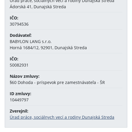
Úrad práce, sociálnych vecí a rodiny Dunajská Streda
Ádorská 41, Dunajská Streda
IČO:
30794536
Dodávateľ:
BABYLON LANG s.r.o.
Horná 1684/12, 92901, Dunajská Streda
IČO:
50082931
Názov zmluvy:
§60 Dohoda - príspevok pre zamestnávateľa - ŠR
ID zmluvy:
10449797
Zverejnil:
Úrad práce, sociálnych vecí a rodiny Dunajská Streda