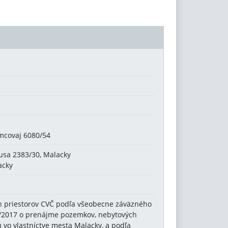
šmcovaj 6080/54
usa 2383/30, Malacky
acky
 priestorov CVČ podľa všeobecne záväzného
3/2017 o prenájme pozemkov, nebytových
 vo vlastníctve mesta Malacky, a podľa