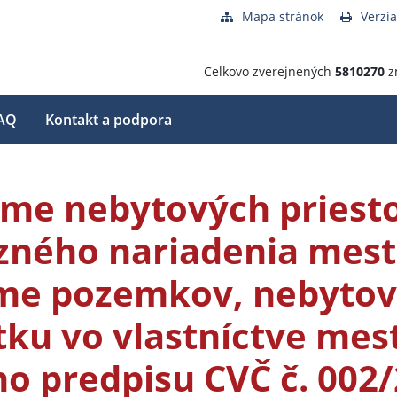
Mapa stránok
Verzia
Celkovo zverejnených
5810270
z
AQ
Kontakt a podpora
me nebytových priest
zného nariadenia mest
me pozemkov, nebytov
ku vo vlastníctve mes
o predpisu CVČ č. 002/