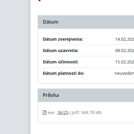
Dátum
Dátum zverejnenia:
14.02.20
Dátum uzavretia:
08.02.20
Dátum účinnosti:
15.02.20
Dátum platnosti do:
neuvede
Príloha
36/25
(.pdf, 948.78 kB)
TEXT