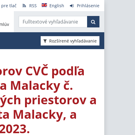
 pre tlač
RSS
English
Prihlásenie
mlúv
Rozšírené vyhľadávanie
orov CVČ podľa
a Malacky č.
ých priestorov a
ta Malacky, a
2023.