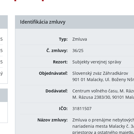
Identifikácia zmluvy
25
Typ:
Zmluva
25
Č. zmluvy:
36/25
25
Rezort:
Subjekty verejnej správy
ný
Objednávateľ:
Slovenský zväz Záhradkárov
901 01 Malacky, Ul. Boženy N
Dodávateľ:
Centrum voľného času, M. Ráz
M. Rázusa 2383/30, 90101 Mal
IČO:
31811507
Názov zmluvy:
Zmluva o prenájme nebytových
nariadenia mesta Malacky č. 
priestorov a ostatného majetku