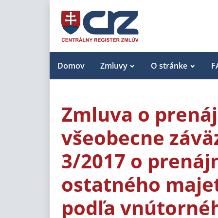
Domov
Zmluvy
O stránke
F
Zmluva o prenáj
všeobecne závä
3/2017 o prenáj
ostatného majet
podľa vnútornéh