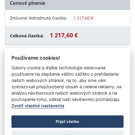
Cenové plnenie
Zmluvne dohodnutá čiastka:
1 217,60 €
1 217,60 €
Celková čiastka:
Používame cookies!
Návrat späť
Súbory cookie a ďalšie technológie sledovania
používame na zlepšenie vášho zážitku z prehliadania
našich webových stránok, na to, aby sme vám
zobrazovali prispôsobený obsah a cielené reklamy, na
Vystavil:
Akadémia ozbrojených síl generála Milana
analýzu návštevnosti našich webových stránok a na
Rastislava Štefánika
pochopenie toho, odkiaľ naši návštevníci prichádzajú.
Zvoliť vlastné nastavenia
©
Úrad vlády SR
- Všetky práva vyhradené
Prijať všetko
Prehlásenie o prístupnosti
Zmluvy do 31.12.2010
Nastavenia cookies