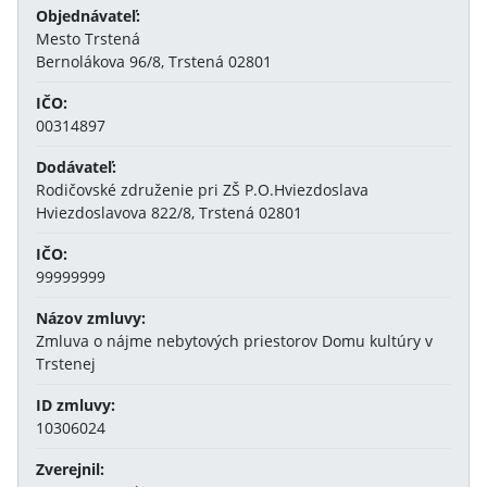
Objednávateľ:
Mesto Trstená
Bernolákova 96/8, Trstená 02801
IČO:
00314897
Dodávateľ:
Rodičovské združenie pri ZŠ P.O.Hviezdoslava
Hviezdoslavova 822/8, Trstená 02801
IČO:
99999999
Názov zmluvy:
Zmluva o nájme nebytových priestorov Domu kultúry v
Trstenej
ID zmluvy:
10306024
Zverejnil: