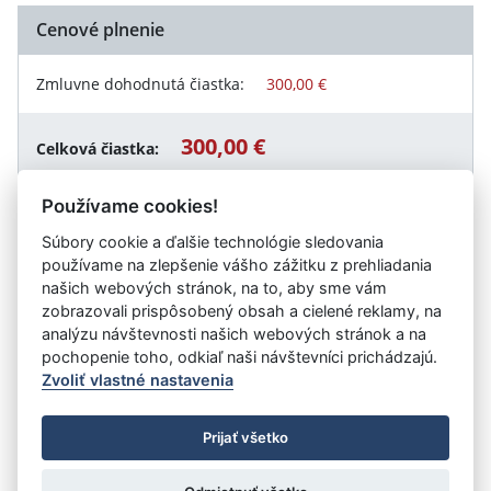
Cenové plnenie
Zmluvne dohodnutá čiastka:
300,00 €
300,00 €
Celková čiastka:
Používame cookies!
Súbory cookie a ďalšie technológie sledovania
Návrat späť
používame na zlepšenie vášho zážitku z prehliadania
našich webových stránok, na to, aby sme vám
zobrazovali prispôsobený obsah a cielené reklamy, na
analýzu návštevnosti našich webových stránok a na
Vystavil:
Mesto Trstená
pochopenie toho, odkiaľ naši návštevníci prichádzajú.
Zvoliť vlastné nastavenia
©
Úrad vlády SR
- Všetky práva vyhradené
Prijať všetko
Prehlásenie o prístupnosti
Zmluvy do 31.12.2010
Nastavenia cookies