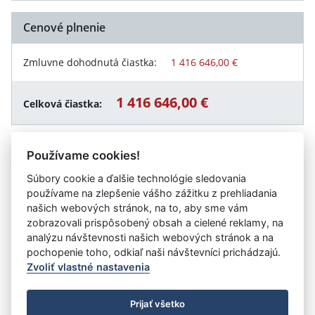
Cenové plnenie
Zmluvne dohodnutá čiastka:
1 416 646,00 €
1 416 646,00 €
Celková čiastka:
Používame cookies!
Návrat späť
Súbory cookie a ďalšie technológie sledovania
používame na zlepšenie vášho zážitku z prehliadania
našich webových stránok, na to, aby sme vám
zobrazovali prispôsobený obsah a cielené reklamy, na
Vystavil:
Akadémia ozbrojených síl generála Milana
analýzu návštevnosti našich webových stránok a na
Rastislava Štefánika
pochopenie toho, odkiaľ naši návštevníci prichádzajú.
Zvoliť vlastné nastavenia
©
Úrad vlády SR
- Všetky práva vyhradené
Prijať všetko
Prehlásenie o prístupnosti
Zmluvy do 31.12.2010