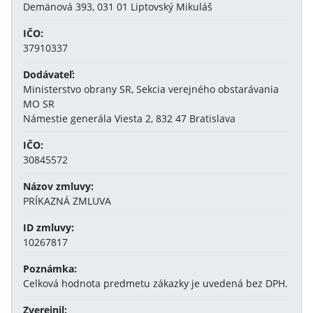
Demänová 393, 031 01 Liptovský Mikuláš
IČO:
37910337
Dodávateľ:
Ministerstvo obrany SR, Sekcia verejného obstarávania
MO SR
Námestie generála Viesta 2, 832 47 Bratislava
IČO:
30845572
Názov zmluvy:
PRÍKAZNÁ ZMLUVA
ID zmluvy:
10267817
Poznámka:
Celková hodnota predmetu zákazky je uvedená bez DPH.
Zverejnil: