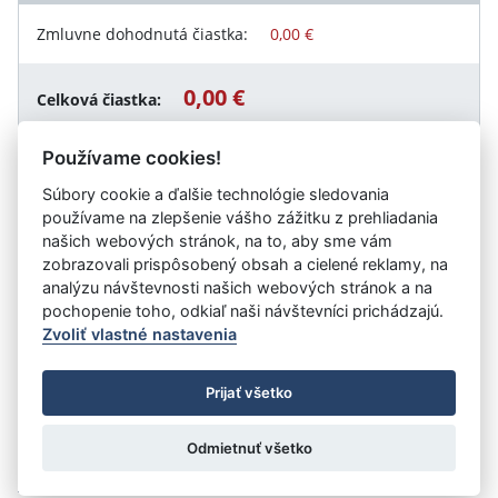
Zmluvne dohodnutá čiastka:
0,00 €
0,00 €
Celková čiastka:
Používame cookies!
Súbory cookie a ďalšie technológie sledovania
Návrat späť
používame na zlepšenie vášho zážitku z prehliadania
našich webových stránok, na to, aby sme vám
zobrazovali prispôsobený obsah a cielené reklamy, na
analýzu návštevnosti našich webových stránok a na
Vystavil:
Hornooravská nemocnica s poliklinikou Trstená
pochopenie toho, odkiaľ naši návštevníci prichádzajú.
Zvoliť vlastné nastavenia
©
Úrad vlády SR
- Všetky práva vyhradené
Prijať všetko
Prehlásenie o prístupnosti
Zmluvy do 31.12.2010
Nastavenia cookies
Odmietnuť všetko
Tvorba stránok
: Aglo Solutions
Redakčný systém
: SysCom