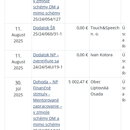
v zmysle
schémy DM a
mimo schémy
25/24/054/127
Dodatok ŠR
0,00 €
Touch&Speech
Úra
11.
25/24/060/31-1
n. o.
soci
August
a r
2025
Ruž
Dodatok NP –
0,00 €
Ivan Kotora
Úra
11.
zverejňuje sa
soci
August
24/24/54U/19-1
a r
2025
Ruž
Dohoda – NP
5 002,47 €
Obec
Úra
30.
Finančné
Liptovská
soci
Júl
stimuly -
Osada
a r
2025
Mentorované
Ruž
zapracovanie –
v zmysle
schémy DM a
mimo schémy