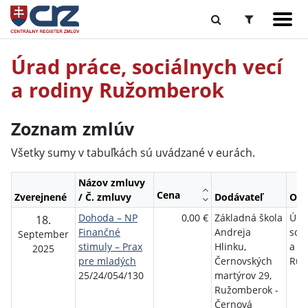
Úrad práce, sociálnych vecí
a rodiny Ružomberok
Zoznam zmlúv
Všetky sumy v tabuľkách sú uvádzané v eurách.
Názov zmluvy
Cena
Zverejnené
/ Č. zmluvy
Dodávateľ
Obj
Dohoda – NP
0,00 €
Základná škola
Úra
18.
Finančné
Andreja
soci
September
stimuly – Prax
Hlinku,
a r
2025
pre mladých
Černovských
Ruž
25/24/054/130
martýrov 29,
Ružomberok -
Černová