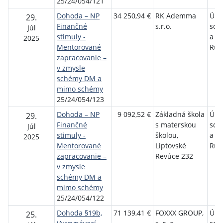
25/24/054/121
Dohoda – NP
34 250,94 €
RK Ademma
Úra
29.
Finančné
s.r.o.
soci
Júl
stimuly -
a r
2025
Mentorované
Ruž
zapracovanie –
v zmysle
schémy DM a
mimo schémy
25/24/054/123
Dohoda – NP
9 092,52 €
Základná škola
Úra
29.
Finančné
s materskou
soci
Júl
stimuly -
školou,
a r
2025
Mentorované
Liptovské
Ruž
zapracovanie –
Revúce 232
v zmysle
schémy DM a
mimo schémy
25/24/054/122
Dohoda §19b,
71 139,41 €
FOXXX GROUP,
Úra
25.