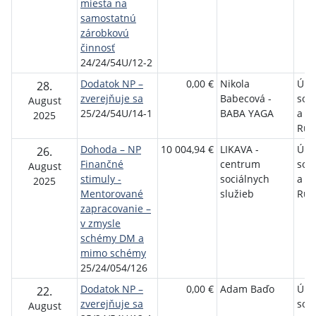
miesta na
samostatnú
zárobkovú
činnosť
24/24/54U/12-2
Dodatok NP –
0,00 €
Nikola
Úra
28.
zverejňuje sa
Babecová -
soci
August
25/24/54U/14-1
BABA YAGA
a r
2025
Ruž
Dohoda – NP
10 004,94 €
LIKAVA -
Úra
26.
Finančné
centrum
soci
August
stimuly -
sociálnych
a r
2025
Mentorované
služieb
Ruž
zapracovanie –
v zmysle
schémy DM a
mimo schémy
25/24/054/126
Dodatok NP –
0,00 €
Adam Baďo
Úra
22.
zverejňuje sa
soci
August