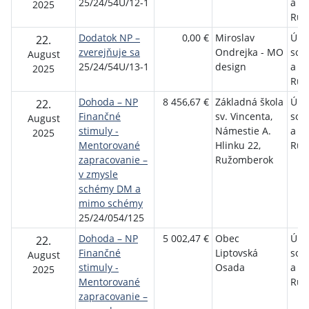
25/24/54U/12-1
a r
2025
Ruž
Dodatok NP –
0,00 €
Miroslav
Úra
22.
zverejňuje sa
Ondrejka - MO
soci
August
25/24/54U/13-1
design
a r
2025
Ruž
Dohoda – NP
8 456,67 €
Základná škola
Úra
22.
Finančné
sv. Vincenta,
soci
August
stimuly -
Námestie A.
a r
2025
Mentorované
Hlinku 22,
Ruž
zapracovanie –
Ružomberok
v zmysle
schémy DM a
mimo schémy
25/24/054/125
Dohoda – NP
5 002,47 €
Obec
Úra
22.
Finančné
Liptovská
soci
August
stimuly -
Osada
a r
2025
Mentorované
Ruž
zapracovanie –