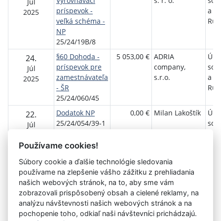
Vyrovnávací
s. r. o.
soci
Júl
príspevok -
a r
2025
veľká schéma -
Ruž
NP
25/24/19B/8
§60 Dohoda -
5 053,00 €
ADRIA
Úra
24.
príspevok pre
company,
soci
Júl
zamestnávateľa
s.r.o.
a r
2025
- ŠR
Ruž
25/24/060/45
Dodatok NP
0,00 €
Milan Lakoštík
Úra
22.
25/24/054/39-1
soci
Júl
a r
2025
Ruž
Používame cookies!
Súbory cookie a ďalšie technológie sledovania
používame na zlepšenie vášho zážitku z prehliadania
Aktuálna
«
11
12
13
14
15
16
17
18
našich webových stránok, na to, aby sme vám
stránka
zobrazovali prispôsobený obsah a cielené reklamy, na
19
20
21
»
16
analýzu návštevnosti našich webových stránok a na
pochopenie toho, odkiaľ naši návštevníci prichádzajú.