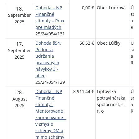
Dohoda – NP
0,00 €
Obec Ludrová
Úra
18.
Finančné
soci
September
stimuly – Prax
a r
2025
pre mladých
Ruž
25/24/054/131
Dohoda §54,
56,52 €
Obec Lúčky
Úra
17.
Podpora
soci
September
udržania
a r
2025
pracovných
Ruž
návykov 3 -
obec
25/24/054/129
Dohoda – NP
8 911,44 €
Liptovská
Úra
28.
Finančné
potravinárska
soci
August
stimuly -
spoločnosť, s.
a r
2025
Mentorované
r. o
Ruž
zapracovanie –
v zmysle
schémy DM a
mimo schémy