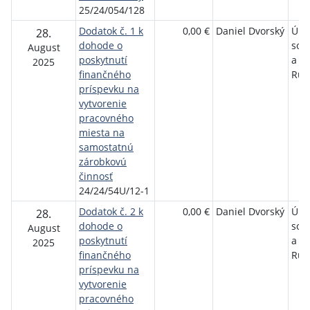
25/24/054/128
Dodatok č. 1 k
0,00 €
Daniel Dvorský
Úra
28.
dohode o
soci
August
poskytnutí
a r
2025
finančného
Ruž
príspevku na
vytvorenie
pracovného
miesta na
samostatnú
zárobkovú
činnosť
24/24/54U/12-1
Dodatok č. 2 k
0,00 €
Daniel Dvorský
Úra
28.
dohode o
soci
August
poskytnutí
a r
2025
finančného
Ruž
príspevku na
vytvorenie
pracovného