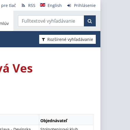
 pre tlač
RSS
English
Prihlásenie
mlúv
Rozšírené vyhľadávanie
vá Ves
Objednávateľ
slava - Devínska
Stolnotenisový klub