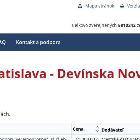
Mapa stránok
Verzia
Celkovo zverejnených
5810242
z
AQ
Kontakt a podpora
atislava - Devínska No
rách.
Cena
Dodávateľ
odporu verejnoprospeš. služieb -
11 000,00 €
Mestská časť Brati