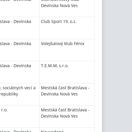
Devínska Nová Ves
slava - Devínska
Club Sport 19, o.z.
slava - Devínska
Volejbalový klub Fénix
slava - Devínska
T.E.M.M, s.r.o.
, sociálnych vecí a
Mestská časť Bratislava -
republiky
Devínska Nová Ves
 r.o.
Mestská časť Bratislava -
Devínska Nová Ves
slava - Devínska
Neuvedené