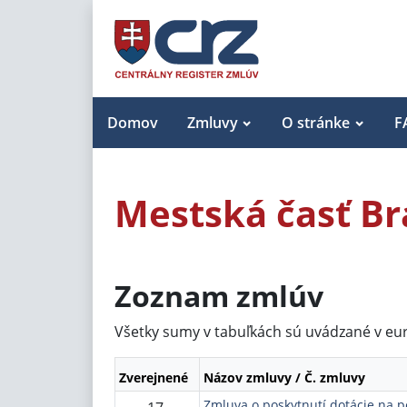
Domov
Zmluvy
O stránke
F
Mestská časť Br
Zoznam zmlúv
Všetky sumy v tabuľkách sú uvádzané v eu
Zverejnené
Názov zmluvy / Č. zmluvy
Zmluva o poskytnutí dotácie na p