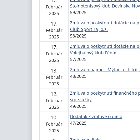
17.
Stolnotenisový klub Devínska Nov
Február
59/2025
2025
Zmluva o poskytnutí dotácie na p
17.
Club Sport 19, o.z.
Február
58/2025
2025
Zmluva o poskytnutí dotácie na p
17.
Volejbalový klub Fénix
Február
57/2025
2025
Zmluva o nájme - Mýtnica - Istrij
13.
48/2025
Február
2025
Zmluva o poskytnutí finančného 
12.
soc.služby
Február
49/2025
2025
Dodatok k zmluve o dielo
10.
47/2025
Február
2025
Zmluva o dielo