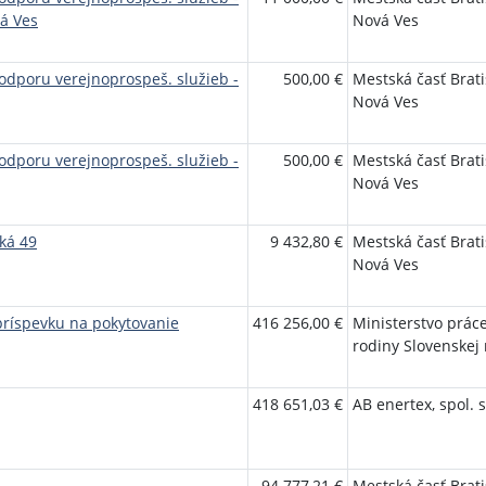
á Ves
Nová Ves
odporu verejnoprospeš. služieb -
500,00 €
Mestská časť Brati
Nová Ves
odporu verejnoprospeš. služieb -
500,00 €
Mestská časť Brati
Nová Ves
ská 49
9 432,80 €
Mestská časť Brati
Nová Ves
príspevku na pokytovanie
416 256,00 €
Ministerstvo práce
rodiny Slovenskej 
418 651,03 €
AB enertex, spol. s
94 777,21 €
Mestská časť Brati