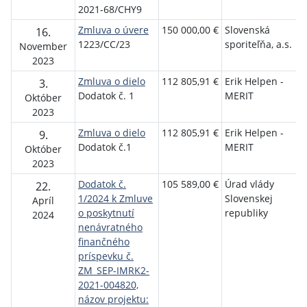
2021-68/CHY9
Zmluva o úvere
150 000,00 €
Slovenská
O
16.
1223/CC/23
sporiteľňa, a.s.
K
November
P
2023
Zmluva o dielo
112 805,91 €
Erik Helpen -
O
3.
Dodatok č. 1
MERIT
K
Október
P
2023
Zmluva o dielo
112 805,91 €
Erik Helpen -
O
9.
Dodatok č.1
MERIT
K
Október
P
2023
Dodatok č.
105 589,00 €
Úrad vlády
O
22.
1/2024 k Zmluve
Slovenskej
K
Apríl
o poskytnutí
republiky
P
2024
nenávratného
finančného
príspevku č.
ZM_SEP-IMRK2-
2021-004820,
názov projektu: