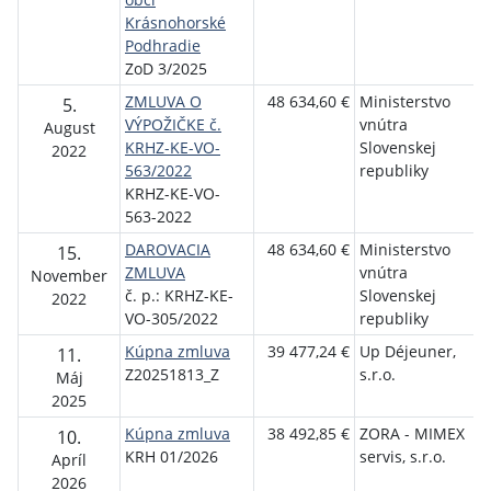
Krásnohorské
Podhradie
ZoD 3/2025
ZMLUVA O
48 634,60 €
Ministerstvo
O
5.
VÝPOŽIČKE č.
vnútra
K
August
KRHZ-KE-VO-
Slovenskej
P
2022
563/2022
republiky
KRHZ-KE-VO-
563-2022
DAROVACIA
48 634,60 €
Ministerstvo
O
15.
ZMLUVA
vnútra
K
November
č. p.: KRHZ-KE-
Slovenskej
P
2022
VO-305/2022
republiky
Kúpna zmluva
39 477,24 €
Up Déjeuner,
O
11.
Z20251813_Z
s.r.o.
K
Máj
P
2025
Kúpna zmluva
38 492,85 €
ZORA - MIMEX
O
10.
KRH 01/2026
servis, s.r.o.
K
Apríl
P
2026