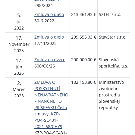
298/2024
Zmluva o dielo
213 461,93 €
SzTEL s.r.o.
O
5.
30-6-2022
K
Júl
P
2022
Zmluva o dielo
209 555,03 €
StavStar s.r.o.
O
17.
17/11/2025
K
November
P
2025
Zmluva o úvere
200 000,00 €
Slovenská
O
17.
606/CC/26
sporiteľňa, a.s.
K
Jún
P
2026
ZMLUVA O
182 153,80 €
Ministerstvo
O
2.
POSKYTNUTÍ
životného
K
Marec
NENÁVRATNÉHO
prostredia
P
2023
FINANČNÉHO
Slovenskej
PRÍSPEVKU Číslo
republiky
zmluvy: KZP-
PO4-SC431-
2021-68/CHY9
KZP-PO4-SC431-