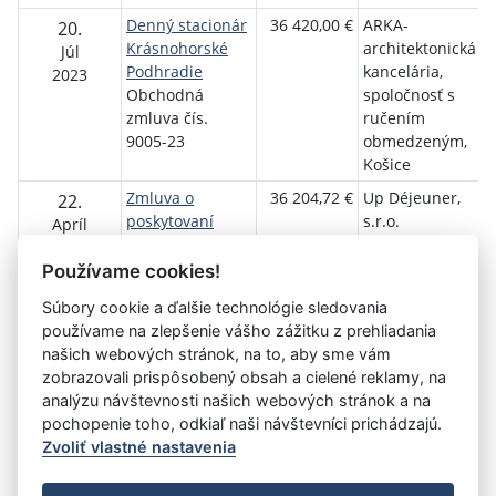
Denný stacionár
36 420,00 €
ARKA-
O
20.
Krásnohorské
architektonická
K
Júl
Podhradie
kancelária,
P
2023
Obchodná
spoločnosť s
zmluva čís.
ručením
9005-23
obmedzeným,
Košice
Zmluva o
36 204,72 €
Up Déjeuner,
O
22.
poskytovaní
s.r.o.
K
Apríl
služieb
P
2024
č. Z20242776_Z
Používame cookies!
Súbory cookie a ďalšie technológie sledovania
používame na zlepšenie vášho zážitku z prehliadania
Aktuálna
1
2
3
4
5
6
7
8
9
10
11
našich webových stránok, na to, aby sme vám
stránka
zobrazovali prispôsobený obsah a cielené reklamy, na
»
1
analýzu návštevnosti našich webových stránok a na
pochopenie toho, odkiaľ naši návštevníci prichádzajú.
Zvoliť vlastné nastavenia
©
Úrad vlády SR
- Všetky práva vyhradené