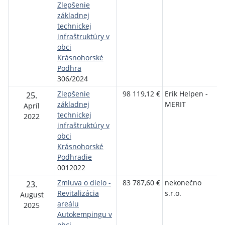
Zlepšenie
základnej
technickej
infraštruktúry v
obci
Krásnohorské
Podhra
306/2024
Zlepšenie
98 119,12 €
Erik Helpen -
O
25.
základnej
MERIT
K
Apríl
technickej
P
2022
infraštruktúry v
obci
Krásnohorské
Podhradie
0012022
Zmluva o dielo -
83 787,60 €
nekonečno
O
23.
Revitalizácia
s.r.o.
K
August
areálu
P
2025
Autokempingu v
obci