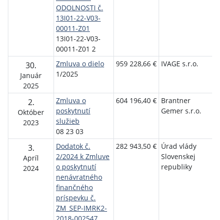
ODOLNOSTI č.
13I01-22-V03-
00011-Z01
13I01-22-V03-
00011-Z01 2
Zmluva o dielo
959 228,66 €
IVAGE s.r.o.
O
30.
1/2025
K
Január
P
2025
Zmluva o
604 196,40 €
Brantner
O
2.
poskytnutí
Gemer s.r.o.
K
Október
služieb
P
2023
08 23 03
Dodatok č.
282 943,50 €
Úrad vlády
O
3.
2/2024 k Zmluve
Slovenskej
K
Apríl
o poskytnutí
republiky
P
2024
nenávratného
finančného
príspevku č.
ZM_SEP-IMRK2-
2018-002547