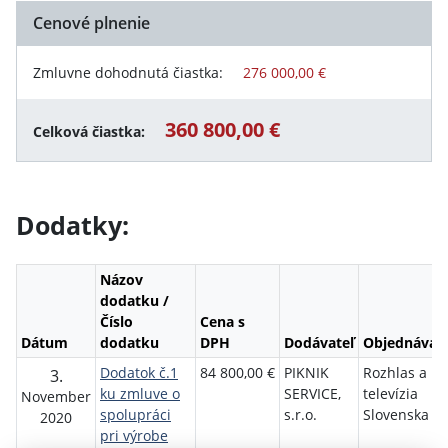
Cenové plnenie
Zmluvne dohodnutá čiastka:
276 000,00 €
360 800,00 €
Celková čiastka:
Dodatky:
Názov
dodatku /
Číslo
Cena s
Dátum
dodatku
DPH
Dodávateľ
Objednávate
Dodatok č.1
84 800,00 €
PIKNIK
Rozhlas a
3.
ku zmluve o
SERVICE,
televízia
November
spolupráci
s.r.o.
Slovenska
2020
pri výrobe