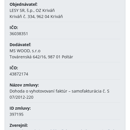
Objednávateľ:
LESY SR, š.p., OZ Kriváň
Kriváň č. 334, 962 04 Kriváň
IČO:
36038351
Dodávateľ:
MS WOOD, s.r.o
Továrenská 642/16, 987 01 Poltár
IČO:
43872174
Názov zmluvy:
Dohoda o vyhotovovaní faktúr – samofakturácia č. S
07/2012-220
ID zmluvy:
397195
Zverejnil: