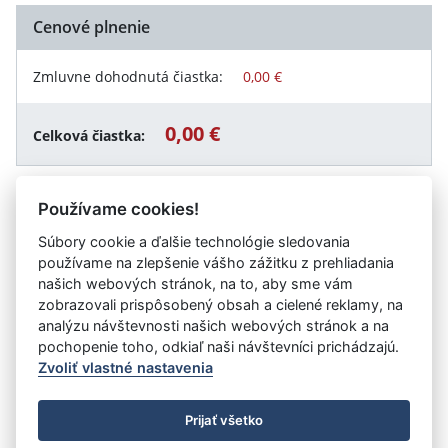
Cenové plnenie
Zmluvne dohodnutá čiastka:
0,00 €
0,00 €
Celková čiastka:
Používame cookies!
Návrat späť
Súbory cookie a ďalšie technológie sledovania
používame na zlepšenie vášho zážitku z prehliadania
našich webových stránok, na to, aby sme vám
zobrazovali prispôsobený obsah a cielené reklamy, na
Vystavil:
LESY Slovenskej republiky, štátny podnik,
analýzu návštevnosti našich webových stránok a na
Organizačná zložka OZ Poľana
pochopenie toho, odkiaľ naši návštevníci prichádzajú.
Zvoliť vlastné nastavenia
©
Úrad vlády SR
- Všetky práva vyhradené
Prijať všetko
Prehlásenie o prístupnosti
Zmluvy do 31.12.2010
Nastavenia cookies