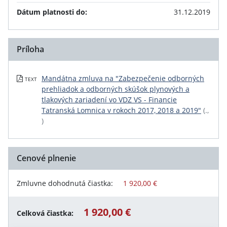
Dátum platnosti do:
31.12.2019
Príloha
Mandátna zmluva na "Zabezpečenie odborných
TEXT
prehliadok a odborných skúšok plynových a
tlakových zariadení vo VDZ VS - Financie
Tatranská Lomnica v rokoch 2017, 2018 a 2019"
(.,
)
Cenové plnenie
Zmluvne dohodnutá čiastka:
1 920,00 €
1 920,00 €
Celková čiastka: