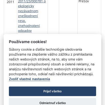
2011/23/000781 o
Prešov
2011
ekologicky
nezávadnom
zneškodnení
resp.
znehodnotení
odpadov
5515/2011/LSR D1
Používame cookies!
Návrat späť
Súbory cookie a ďalšie technológie sledovania
používame na zlepšenie vášho zážitku z prehliadania
našich webových stránok, na to, aby sme vám
zobrazovali prispôsobený obsah a cielené reklamy, na
Vystavil:
LESY Slovenskej republiky, štátny podnik,
analýzu návštevnosti našich webových stránok a na
organizačná zložka OZ Šariš
pochopenie toho, odkiaľ naši návštevníci prichádzajú.
Zvoliť vlastné nastavenia
©
Úrad vlády SR
- Všetky práva vyhradené
Prijať všetko
Prehlásenie o prístupnosti
Zmluvy do 31.12.2010
Nastavenia cookies
Odmietnuť všetko