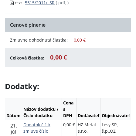
5515/2011/LSR
(.pdf, )
TEXT
Cenové plnenie
Zmluvne dohodnutá čiastka:
0,00 €
0,00 €
Celková čiastka:
Dodatky:
Cena
Názov dodatku /
s
Dátum
Číslo dodatku
DPH
Dodávateľ
Objednávateľ
Dodatok č.1 k
0,00 €
HZ Metal
Lesy SR,
21.
zmluve číslo
s.r.o.
š.p.,OZ
Júl