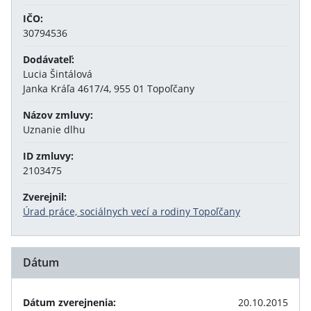
IČO:
30794536
Dodávateľ:
Lucia Šintálová
Janka Kráľa 4617/4, 955 01 Topoľčany
Názov zmluvy:
Uznanie dlhu
ID zmluvy:
2103475
Zverejnil:
Úrad práce, sociálnych vecí a rodiny Topoľčany
Dátum
Dátum zverejnenia:
20.10.2015