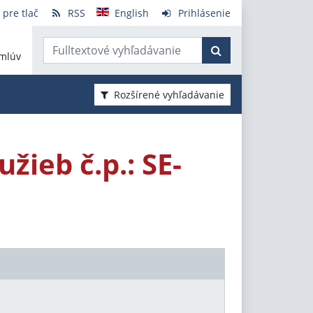
 pre tlač
RSS
English
Prihlásenie
mlúv
Rozšírené vyhľadávanie
žieb č.p.: SE-