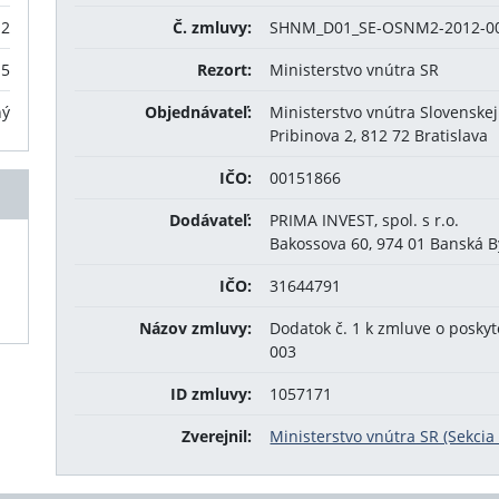
12
Č. zmluvy:
SHNM_D01_SE-OSNM2-2012-00
15
Rezort:
Ministerstvo vnútra SR
ný
Objednávateľ:
Ministerstvo vnútra Slovenskej
Pribinova 2, 812 72 Bratislava
IČO:
00151866
Dodávateľ:
PRIMA INVEST, spol. s r.o.
Bakossova 60, 974 01 Banská B
IČO:
31644791
Názov zmluvy:
Dodatok č. 1 k zmluve o posky
003
ID zmluvy:
1057171
Zverejnil:
Ministerstvo vnútra SR (Sekci