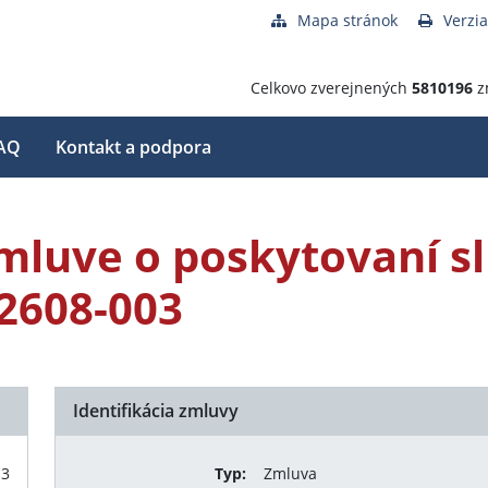
Mapa stránok
Verzia
Celkovo zverejnených
5810196
z
AQ
Kontakt a podpora
mluve o poskytovaní slu
2608-003
Identifikácia zmluvy
13
Typ:
Zmluva