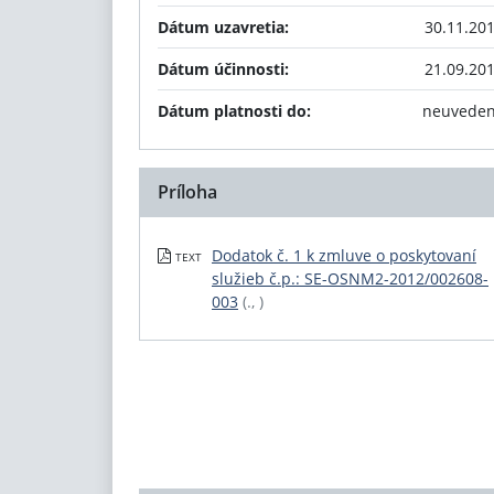
Dátum uzavretia:
30.11.20
Dátum účinnosti:
21.09.20
Dátum platnosti do:
neuvede
Príloha
Dodatok č. 1 k zmluve o poskytovaní
TEXT
služieb č.p.: SE-OSNM2-2012/002608-
003
(., )