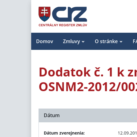
Domov
Zmluvy
O stránke
F
Dodatok č. 1 k z
OSNM2-2012/00
Dátum
Dátum zverejnenia:
12.09.20