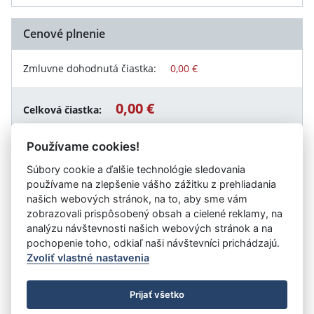
Cenové plnenie
Zmluvne dohodnutá čiastka:
0,00 €
0,00 €
Celková čiastka:
Používame cookies!
Súbory cookie a ďalšie technológie sledovania
Návrat späť
používame na zlepšenie vášho zážitku z prehliadania
našich webových stránok, na to, aby sme vám
zobrazovali prispôsobený obsah a cielené reklamy, na
analýzu návštevnosti našich webových stránok a na
Vystavil:
Spojená škola, Jarmočná 108, Stará Ľubovňa
pochopenie toho, odkiaľ naši návštevníci prichádzajú.
Zvoliť vlastné nastavenia
©
Úrad vlády SR
- Všetky práva vyhradené
Prijať všetko
Prehlásenie o prístupnosti
Zmluvy do 31.12.2010
Nastavenia cookies