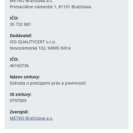
METRO Bratislava a.s.
Primaciálne námestie 1, 81101 Bratislava
IČO:
35 732 881
Dodávateľ:
ISO QUALITYCERT s.r.o.
Novozámocká 102, 94905 Nitra
IČO:
46160736
Názov zmluvy:
Dohoda o postúpení práv a povinností
ID zmluvy:
9797009
Zverejnil:
METRO Bratislava a.s.