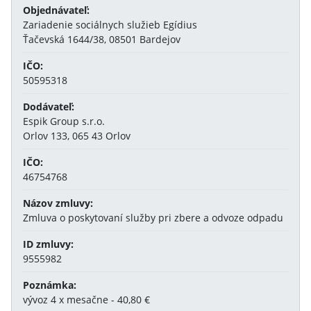
Objednávateľ:
Zariadenie sociálnych služieb Egídius
Ťačevská 1644/38, 08501 Bardejov
IČO:
50595318
Dodávateľ:
Espik Group s.r.o.
Orlov 133, 065 43 Orlov
IČO:
46754768
Názov zmluvy:
Zmluva o poskytovaní služby pri zbere a odvoze odpadu
ID zmluvy:
9555982
Poznámka:
vývoz 4 x mesačne - 40,80 €