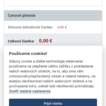
Cenové plnenie
Zmluvne dohodnutá čiastka:
0,00 €
0,00 €
Celková čiastka:
Používame cookies!
Súbory cookie a ďalšie technológie sledovania
Návrat späť
používame na zlepšenie vášho zážitku z prehliadania
našich webových stránok, na to, aby sme vám
zobrazovali prispôsobený obsah a cielené reklamy, na
analýzu návštevnosti našich webových stránok a na
Vystavil:
Zariadenie sociálnych služieb Egídius
pochopenie toho, odkiaľ naši návštevníci prichádzajú.
Zvoliť vlastné nastavenia
©
Úrad vlády SR
- Všetky práva vyhradené
Prijať všetko
Prehlásenie o prístupnosti
Zmluvy do 31.12.2010