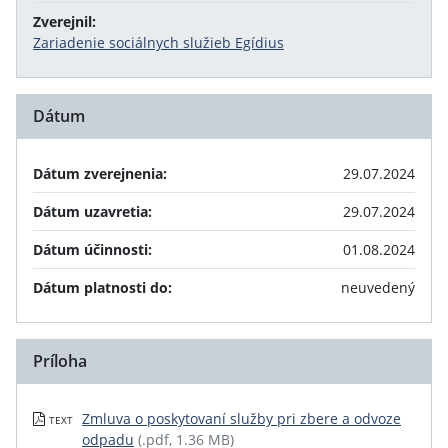
Zverejnil:
Zariadenie sociálnych služieb Egídius
Dátum
Dátum zverejnenia:
29.07.2024
Dátum uzavretia:
29.07.2024
Dátum účinnosti:
01.08.2024
Dátum platnosti do:
neuvedený
Príloha
Zmluva o poskytovaní služby pri zbere a odvoze
TEXT
odpadu
(.pdf, 1.36 MB)