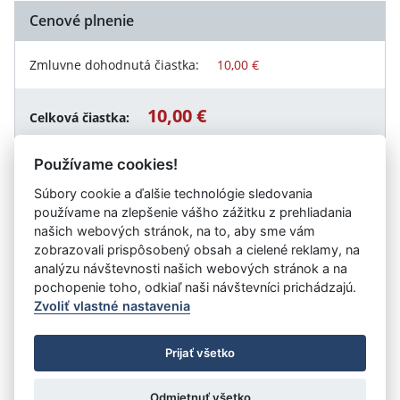
Cenové plnenie
Zmluvne dohodnutá čiastka:
10,00 €
10,00 €
Celková čiastka:
Používame cookies!
Súbory cookie a ďalšie technológie sledovania
Návrat späť
používame na zlepšenie vášho zážitku z prehliadania
našich webových stránok, na to, aby sme vám
zobrazovali prispôsobený obsah a cielené reklamy, na
analýzu návštevnosti našich webových stránok a na
Vystavil:
Obec Veľké Lovce
pochopenie toho, odkiaľ naši návštevníci prichádzajú.
Zvoliť vlastné nastavenia
©
Úrad vlády SR
- Všetky práva vyhradené
Prijať všetko
Prehlásenie o prístupnosti
Zmluvy do 31.12.2010
Nastavenia cookies
Odmietnuť všetko