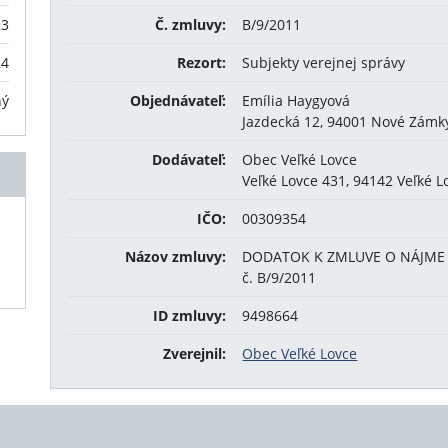
23
Č. zmluvy:
B/9/2011
24
Rezort:
Subjekty verejnej správy
ný
Objednávateľ:
Emília Haygyová
Jazdecká 12, 94001 Nové Zámk
Dodávateľ:
Obec Veľké Lovce
Veľké Lovce 431, 94142 Veľké L
IČO:
00309354
Názov zmluvy:
DODATOK K ZMLUVE O NÁJME 
č. B/9/2011
ID zmluvy:
9498664
Zverejnil:
Obec Veľké Lovce