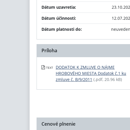
Dátum uzavretia:
23.10.20
Dátum účinnosti:
12.07.20
Dátum platnosti do:
neuvede
Príloha
DODATOK K ZMLUVE O NÁJME
TEXT
HROBOVÉHO MIESTA Dodatok č.1 ku
zmluve č. B/9/2011
(.pdf, 20.96 kB)
Cenové plnenie