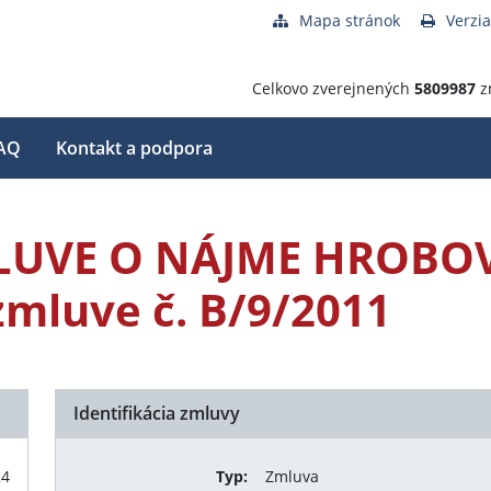
Mapa stránok
Verzia
Celkovo zverejnených
5809987
z
AQ
Kontakt a podpora
LUVE O NÁJME HROBO
zmluve č. B/9/2011
Identifikácia zmluvy
24
Typ:
Zmluva