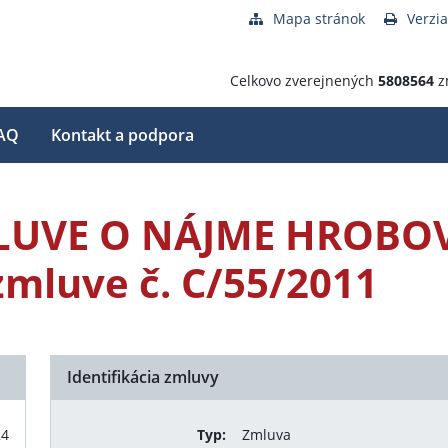
Mapa stránok
Verzia
Celkovo zverejnených
5808564
z
AQ
Kontakt a podpora
LUVE O NÁJME HROBO
zmluve č. C/55/2011
Identifikácia zmluvy
24
Typ:
Zmluva