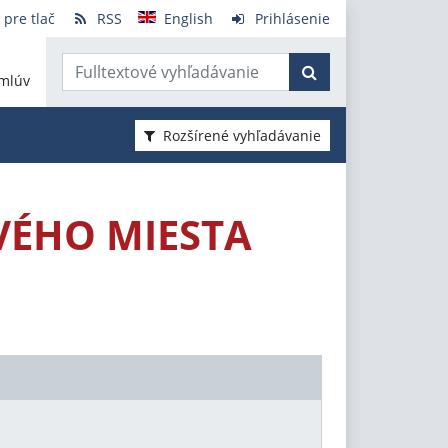
 pre tlač
RSS
English
Prihlásenie
mlúv
Rozšírené vyhľadávanie
VÉHO MIESTA