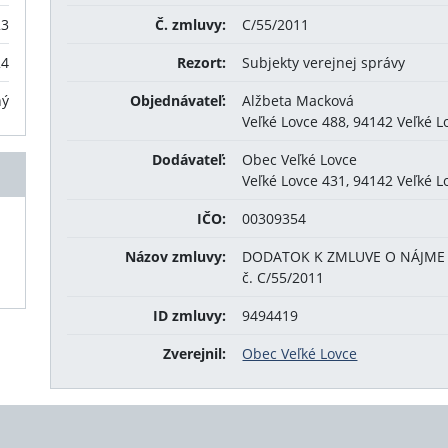
23
Č. zmluvy:
C/55/2011
24
Rezort:
Subjekty verejnej správy
ný
Objednávateľ:
Alžbeta Macková
Veľké Lovce 488, 94142 Veľké L
Dodávateľ:
Obec Veľké Lovce
Veľké Lovce 431, 94142 Veľké L
IČO:
00309354
Názov zmluvy:
DODATOK K ZMLUVE O NÁJME 
č. C/55/2011
ID zmluvy:
9494419
Zverejnil:
Obec Veľké Lovce