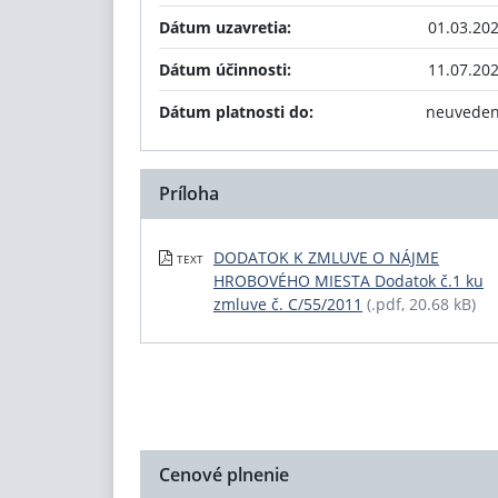
Dátum uzavretia:
01.03.20
Dátum účinnosti:
11.07.20
Dátum platnosti do:
neuvede
Príloha
DODATOK K ZMLUVE O NÁJME
TEXT
HROBOVÉHO MIESTA Dodatok č.1 ku
zmluve č. C/55/2011
(.pdf, 20.68 kB)
Cenové plnenie