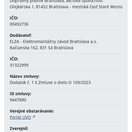
Dopravný podnik Bratislava, akciová spoločnosť
Olejkárska 1, 81452 Bratislava - mestská časť Staré Mesto
IČO:
00492736
Dodávateľ:
ELZA - Elektromontážny závod Bratislava a.s.
Račianska 162, 831 54 Bratislava
IČO:
31322999
Názov zmluvy:
Dodatok č. 1 k Zmluve o dielo O 109/2023
ID zmluvy:
9447880
Verejné obstarávanie:
Portál UVO
Zverejnil: