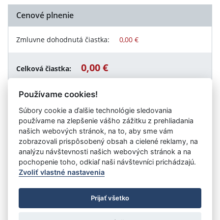
Cenové plnenie
Zmluvne dohodnutá čiastka:
0,00 €
0,00 €
Celková čiastka:
Používame cookies!
Súbory cookie a ďalšie technológie sledovania
Návrat späť
používame na zlepšenie vášho zážitku z prehliadania
našich webových stránok, na to, aby sme vám
zobrazovali prispôsobený obsah a cielené reklamy, na
analýzu návštevnosti našich webových stránok a na
Vystavil:
Dopravný podnik Bratislava, akciová spoločnosť
pochopenie toho, odkiaľ naši návštevníci prichádzajú.
Zvoliť vlastné nastavenia
©
Úrad vlády SR
- Všetky práva vyhradené
Prijať všetko
Prehlásenie o prístupnosti
Zmluvy do 31.12.2010
Nastavenia cookies