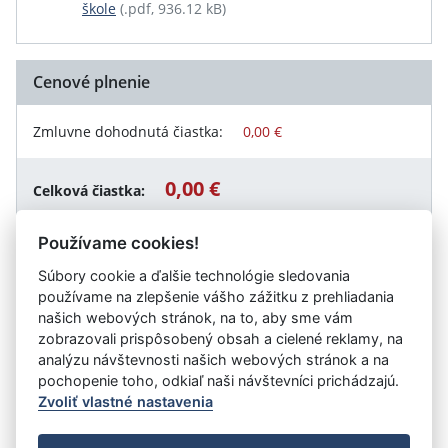
škole
(.pdf, 936.12 kB)
Cenové plnenie
Zmluvne dohodnutá čiastka:
0,00 €
0,00 €
Celková čiastka:
Používame cookies!
Súbory cookie a ďalšie technológie sledovania
Návrat späť
používame na zlepšenie vášho zážitku z prehliadania
našich webových stránok, na to, aby sme vám
zobrazovali prispôsobený obsah a cielené reklamy, na
analýzu návštevnosti našich webových stránok a na
Vystavil:
Základná škola, Brezová 19, Piešťany
pochopenie toho, odkiaľ naši návštevníci prichádzajú.
Zvoliť vlastné nastavenia
©
Úrad vlády SR
- Všetky práva vyhradené