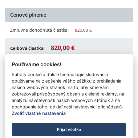
Cenové plnenie
Zmluvne dohodnutá čiastka:
820,00 €
820,00 €
Celková čiastka:
Používame cookies!
Súbory cookie a ďalšie technológie sledovania
Návrat späť
používame na zlepšenie vášho zážitku z prehliadania
našich webových stránok, na to, aby sme vám
zobrazovali prispôsobený obsah a cielené reklamy, na
analýzu návštevnosti našich webových stránok a na
Vystavil:
Mesto Žarnovica
pochopenie toho, odkiaľ naši návštevníci prichádzajú.
Zvoliť vlastné nastavenia
©
Úrad vlády SR
- Všetky práva vyhradené
Prijať všetko
Prehlásenie o prístupnosti
Zmluvy do 31.12.2010
Nastavenia cookies