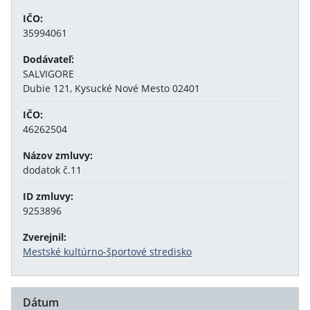
IČO:
35994061
Dodávateľ:
SALVIGORE
Dubie 121, Kysucké Nové Mesto 02401
IČO:
46262504
Názov zmluvy:
dodatok č.11
ID zmluvy:
9253896
Zverejnil:
Mestské kultúrno-športové stredisko
Dátum