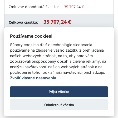
Zmluvne dohodnutá čiastka:
35 707,24 €
35 707,24 €
Celková čiastka:
Používame cookies!
Súbory cookie a ďalšie technológie sledovania
Návrat späť
používame na zlepšenie vášho zážitku z prehliadania
našich webových stránok, na to, aby sme vám
zobrazovali prispôsobený obsah a cielené reklamy, na
analýzu návštevnosti našich webových stránok a na
Vystavil:
Obec Prašice
pochopenie toho, odkiaľ naši návštevníci prichádzajú.
Zvoliť vlastné nastavenia
©
Úrad vlády SR
- Všetky práva vyhradené
Prijať všetko
Prehlásenie o prístupnosti
Zmluvy do 31.12.2010
Nastavenia cookies
Odmietnuť všetko
Tvorba stránok
: Aglo Solutions
Redakčný systém
: SysCom