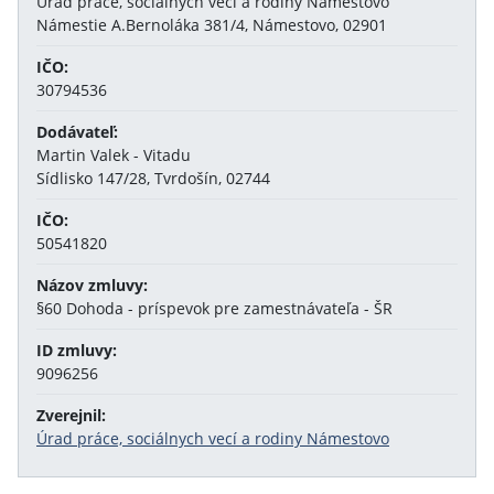
Úrad práce, sociálnych vecí a rodiny Námestovo
Námestie A.Bernoláka 381/4, Námestovo, 02901
IČO:
30794536
Dodávateľ:
Martin Valek - Vitadu
Sídlisko 147/28, Tvrdošín, 02744
IČO:
50541820
Názov zmluvy:
§60 Dohoda - príspevok pre zamestnávateľa - ŠR
ID zmluvy:
9096256
Zverejnil:
Úrad práce, sociálnych vecí a rodiny Námestovo