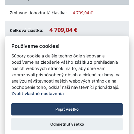
Zmluvne dohodnutá čiastka:
4 709,04 €
4 709,04 €
Celková čiastka:
Používame cookies!
Súbory cookie a ďalšie technológie sledovania
Návrat späť
používame na zlepšenie vášho zážitku z prehliadania
našich webových stránok, na to, aby sme vám
zobrazovali prispôsobený obsah a cielené reklamy, na
analýzu návštevnosti našich webových stránok a na
Vystavil:
Úrad práce, sociálnych vecí a rodiny Námestovo
pochopenie toho, odkiaľ naši návštevníci prichádzajú.
Zvoliť vlastné nastavenia
©
Úrad vlády SR
- Všetky práva vyhradené
Prijať všetko
Prehlásenie o prístupnosti
Zmluvy do 31.12.2010
Nastavenia cookies
Odmietnuť všetko
Tvorba stránok
: Aglo Solutions
Redakčný systém
: SysCom