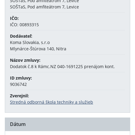
SOŠTaS, Pod amfiteátrom 7, Levice
SOŠTaS, Pod amfiteátrom 7, Levice
IČO:
IČO: 00893315
Dodávateľ:
Koma Slovakia, s.r.o
Mlynárce-Štúrova 140, Nitra
Názov zmluvy:
Dodatok č.8 k Rámc.NZ 040-1691225 prenájom kont.
ID zmluvy:
9036742
Zverejnil:
Stredná odborná škola techniky a služieb
Dátum